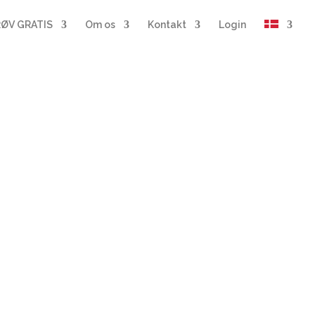
ØV GRATIS
Om os
Kontakt
Login
rien
 jeres
 til
g