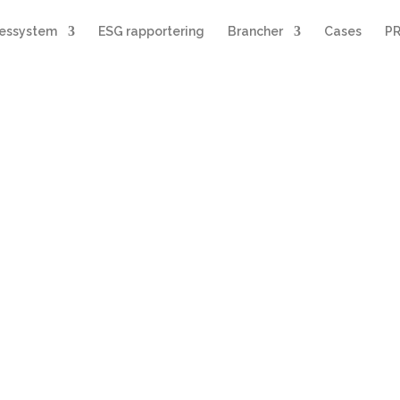
sessystem
ESG rapportering
Brancher
Cases
PR
rgiledelsessystem til indust
erblik over
brug og data
rapporterin