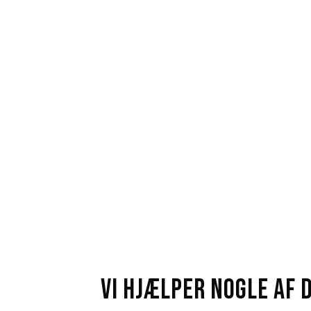
eliminere spild
Med vores effektive energiledelsessystem får I 
jeres forbrug, og I kan anvende disse data til a
og opdage spild
Vi hjælper nogle af 