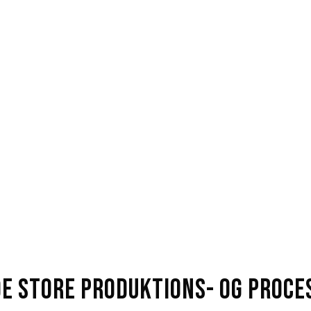
det præcise overblik over
t optimere energiforbruget
de store produktions- og proce