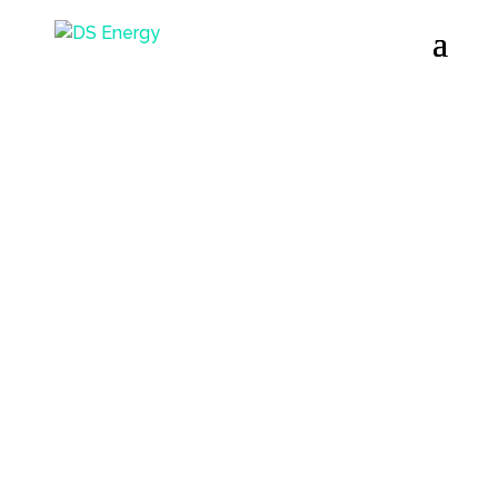
MESSETILBUD/ DS Energy Management
System
stop
energispild
Nu er der ingen grund til at være i tvivl
om hvad energiledelse kan gøre for
din forretning, CO2-besparelse og
ESG-rapportering: